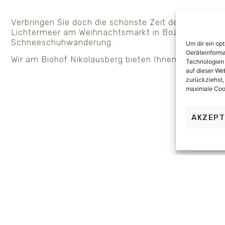
Verbringen Sie doch die schönste Zeit des Jahres a
Lichtermeer am Weihnachtsmarkt in Bozen oder ma
Schneeschuhwanderung.
Um dir ein op
Geräteinforma
Wir am Biohof Nikolausberg bieten Ihnen ein unverg
Technologien 
auf dieser We
zurückziehst,
maximale Cook
AKZEPT