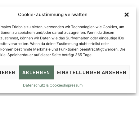
m Nikolausberg. Genießen Sie das
Cookie-Zustimmung verwalten
chen Sie doch eine schöne
timales Erlebnis zu bieten, verwenden wir Technologien wie Cookies, um
tionen zu speichern und/oder darauf zuzugreifen. Wenn du diesen
essliche Adventzeit in den Bergen.
zustimmst, können wir Daten wie das Surfverhalten oder eindeutige IDs
bsite verarbeiten. Wenn du deine Zustimmung nicht erteilst oder
 können bestimmte Merkmale und Funktionen beeinträchtigt werden. Die
ie-Speicherdauer auf dieser Seite beträgt 365 Tage.
IEREN
ABLEHNEN
EINSTELLUNGEN ANSEHEN
Datenschutz & Cookies
Impressum