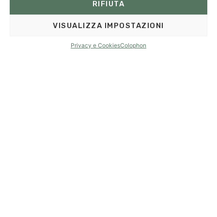
RIFIUTA
VISUALIZZA IMPOSTAZIONI
RICHIESTA
PRENOTA
Privacy e Cookies
Colophon
RICHIESTA
PRENOTA ORA