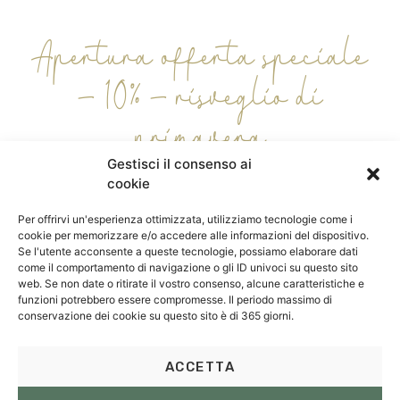
Apertura offerta speciale
– 10% – risveglio di
primavera
Gestisci il consenso ai
cookie
6 APRILE – 27 APRILE -10% (3
Per offrirvi un'esperienza ottimizzata, utilizziamo tecnologie come i
SETTIMANE)
cookie per memorizzare e/o accedere alle informazioni del dispositivo.
Se l'utente acconsente a queste tecnologie, possiamo elaborare dati
come il comportamento di navigazione o gli ID univoci su questo sito
Godetevi la primavera sul Nikolausberg negli
web. Se non date o ritirate il vostro consenso, alcune caratteristiche e
appartamenti di nuova costruzione.
funzioni potrebbero essere compromesse. Il periodo massimo di
conservazione dei cookie su questo sito è di 365 giorni.
Prendete il sole e godetevi il risveglio della
natura nei vari giardini della fattoria biologica.
ACCETTA