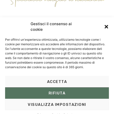
2 – 30 NOVEMBRE 2024 – 15 % SCONTO
Gestisci il consenso ai
cookie
Rilassatevi durante questo periodo di quiete e
prendetevi un po’ di tempo per voi.
Per offrirvi un'esperienza ottimizzata, utilizziamo tecnologie come i
cookie per memorizzare e/o accedere alle informazioni del dispositivo.
Fate escursioni lungo sentieri appartati,
Se l'utente acconsente a queste tecnologie, possiamo elaborare dati
rilassatevi nella natura e lasciatevi coccolare
come il comportamento di navigazione o gli ID univoci su questo sito
nella fattoria biologica Nikolausberg.
web. Se non date o ritirate il vostro consenso, alcune caratteristiche e
funzioni potrebbero essere compromesse. Il periodo massimo di
conservazione dei cookie su questo sito è di 365 giorni.
ACCETTA
RIFIUTA
RICHIESTA
PRENOTA ORA
VISUALIZZA IMPOSTAZIONI
RICHIESTA
PRENOTA